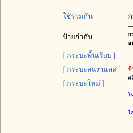
ก
ใช้ร่วมกัน
กร
ป้ายกำกับ
อ
[ กระบะพื้นเรียบ ]
[ กระบะสแตนเลส ]
ร้
ผ
[ กระบะใหม่ ]
โ
ไ